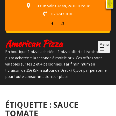
Skip
X
13 rue Saint Jean, 28100 Dreux
to
0237420101
content
American Pizza
Menu
En boutique: 1 pizza achetée = 1 pizza offerte. Livraison: 1
Open
pizza achetée = la seconde à moitié prix. Ces offres sont
the
main
valables sur les 2 et 4 personnes. Tarif minimum en
menu
livraison de 15€ (5km autour de Dreux). 0,50€ par personne
pour toute consommation sur place
ÉTIQUETTE :
SAUCE
TOMATE