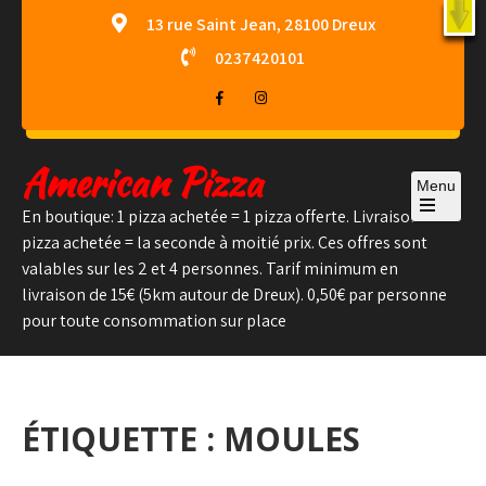
Skip
X
13 rue Saint Jean, 28100 Dreux
to
0237420101
content
American Pizza
Menu
En boutique: 1 pizza achetée = 1 pizza offerte. Livraison: 1
Open
pizza achetée = la seconde à moitié prix. Ces offres sont
the
main
valables sur les 2 et 4 personnes. Tarif minimum en
menu
livraison de 15€ (5km autour de Dreux). 0,50€ par personne
pour toute consommation sur place
ÉTIQUETTE :
MOULES